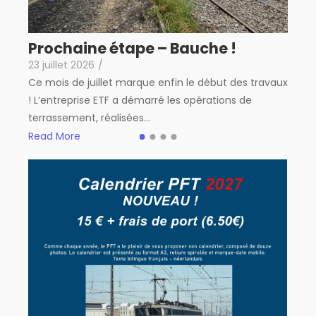
Sp
22 j
et
Prochaine étape – Bauche !
Aprè
t 14
23 juillet 2026
/
de p
Ce mois de juillet marque enfin le début des travaux
tran
! L’entreprise ETF a démarré les opérations de
Rea
terrassement, réalisées...
Read More