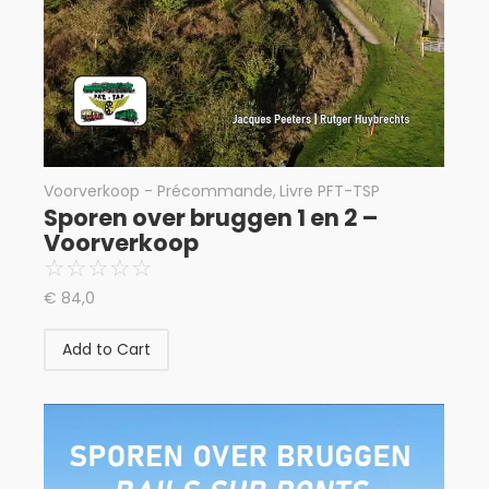
Voorverkoop - Précommande
,
Livre PFT-TSP
Sporen over bruggen 1 en 2 –
Voorverkoop
☆
☆
☆
☆
☆
€
84,0
Add to Cart