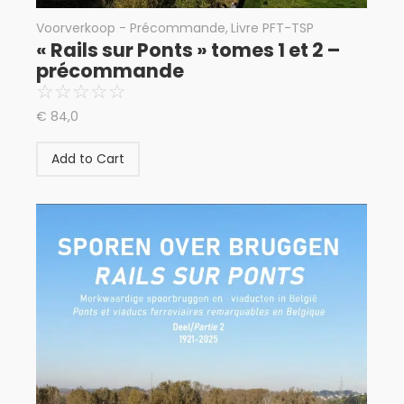
Voorverkoop - Précommande
,
Livre PFT-TSP
« Rails sur Ponts » tomes 1 et 2 –
précommande
☆
☆
☆
☆
☆
€
84,0
Add to Cart