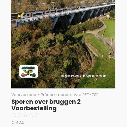
Voorverkoop - Précommande
,
Livre PFT-TSP
Sporen over bruggen 2
Voorbestelling
☆
☆
☆
☆
☆
€
42,0