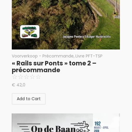
Voorverkoop - Précommande
,
Livre PFT-TSP
« Rails sur Ponts » tome 2 –
précommande
☆
☆
☆
☆
☆
€
42,0
Add to Cart