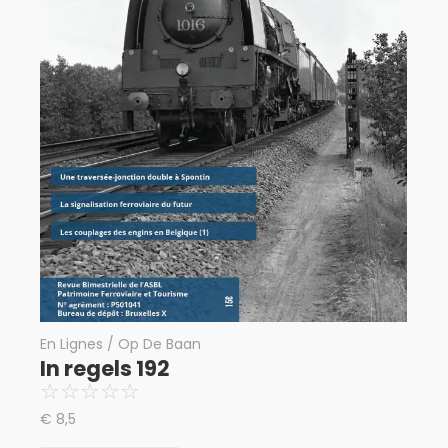
En Lignes / Op De Baan
In regels 192
☆
☆
☆
☆
☆
€
8,5