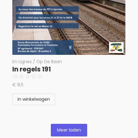
En Lignes / Op De Baan
In regels 191
☆
☆
☆
☆
☆
€
8,5
In winkelwagen
Meer laden