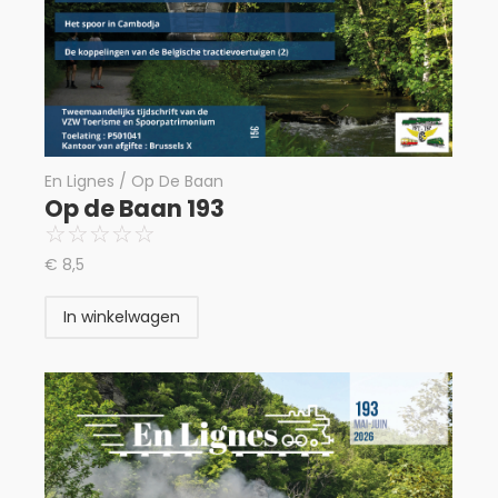
En Lignes / Op De Baan
Op de Baan 193
☆
☆
☆
☆
☆
€
8,5
In winkelwagen