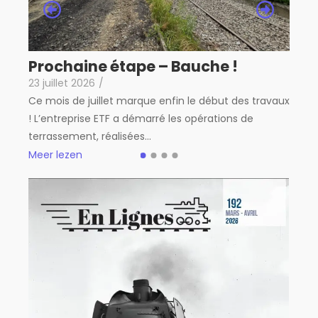
In
Sp
22 j
ium)
Prochaine étape – Bauche !
Aprè
jn...
23 juillet 2026
/
de p
Ce mois de juillet marque enfin le début des travaux
tran
! L’entreprise ETF a démarré les opérations de
Meer
terrassement, réalisées...
Meer lezen