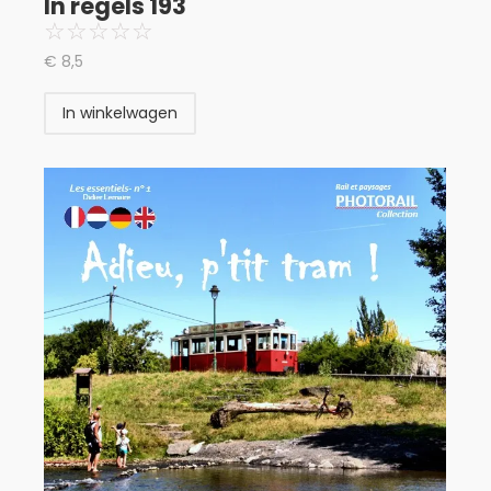
In regels 193
☆
☆
☆
☆
☆
€
8,5
In winkelwagen