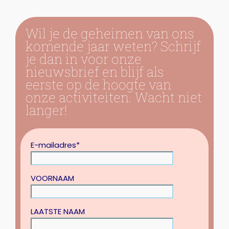
Wil je de geheimen van ons
komende jaar weten? Schrijf
je dan in voor onze
nieuwsbrief en blijf als
eerste op de hoogte van
onze activiteiten. Wacht niet
langer!
E-mailadres*
VOORNAAM
LAATSTE NAAM