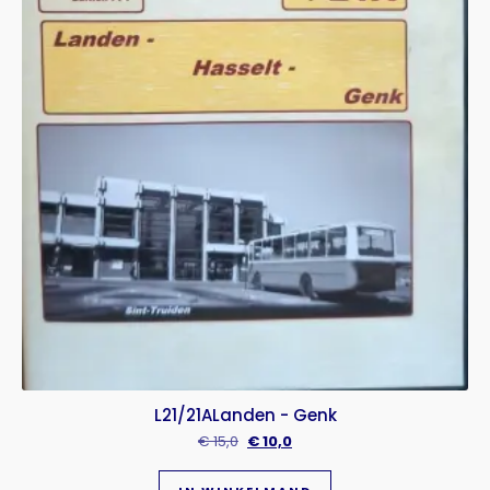
L21/21ALanden - Genk
€
15,0
€
10,0