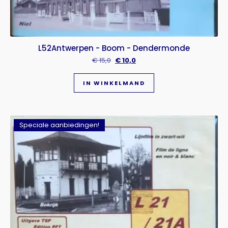
L52Antwerpen - Boom - Dendermonde
€
15,0
€
10,0
IN WINKELMAND
Speciale aanbiedingen!