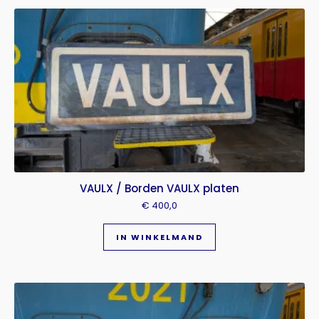
VAULX / Borden VAULX platen
€
400,0
IN WINKELMAND