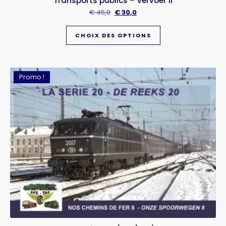
Transports publics – Vervoer II
€
45,0
€
30,0
CHOIX DES OPTIONS
Promo !