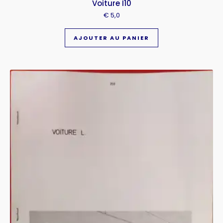
Voiture I10
€
5,0
AJOUTER AU PANIER