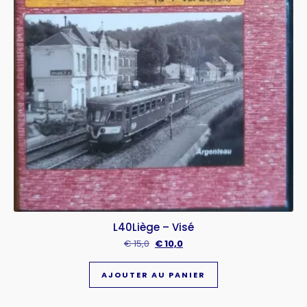
L40Liège – Visé
€
15,0
€
10,0
AJOUTER AU PANIER