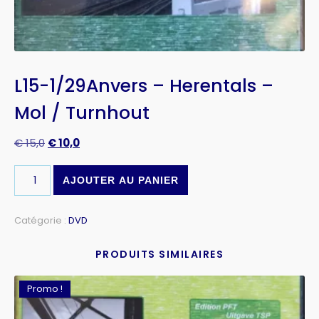
L15-1/29Anvers – Herentals –
Mol / Turnhout
€
15,0
€
10,0
AJOUTER AU PANIER
Catégorie :
DVD
PRODUITS SIMILAIRES
Promo !