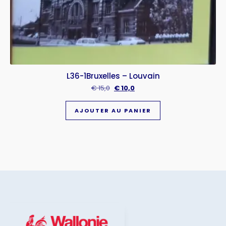
L36-1Bruxelles – Louvain
€
15,0
€
10,0
AJOUTER AU PANIER