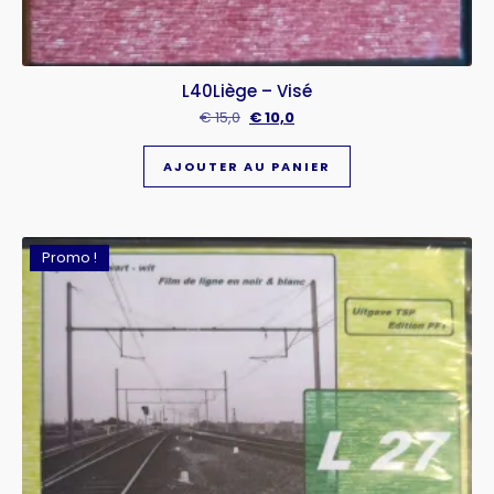
L40Liège – Visé
€
15,0
€
10,0
AJOUTER AU PANIER
Promo !