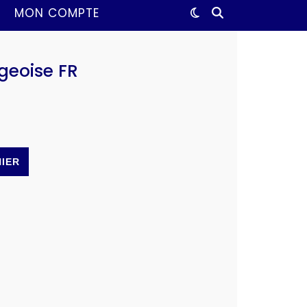
MON COMPTE
égeoise FR
NIER