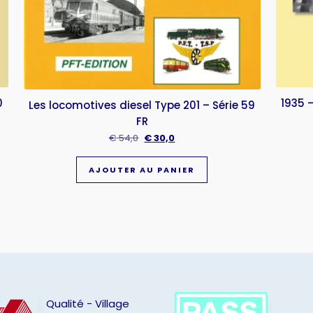
0
1935 –
Les locomotives diesel Type 201 – Série 59
FR
€
54,0
€
30,0
AJOUTER AU PANIER
Qualité - Village