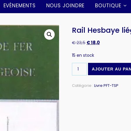
EVÈNEMENTS
NOUS JOINDRE
BOUTIQUE
Rail Hesbaye li
€
23,5
€
18,0
15 en stock
AJOUTER AU PA
Catégorie :
Livre PFT-TSP