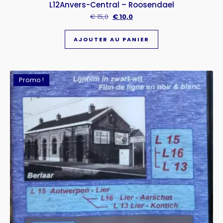
L12Anvers-Central – Roosendael
€
15,0
€
10,0
AJOUTER AU PANIER
Promo !