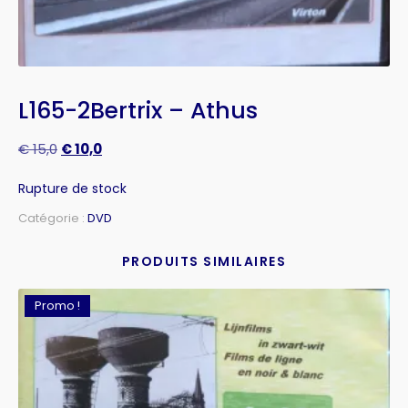
L165-2Bertrix – Athus
€
15,0
€
10,0
Rupture de stock
Catégorie :
DVD
PRODUITS SIMILAIRES
Promo !