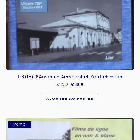
L13/15/16Anvers – Aerschot et Kontich – Lier
€
15,0
€
10,0
AJOUTER AU PANIER
Promo !