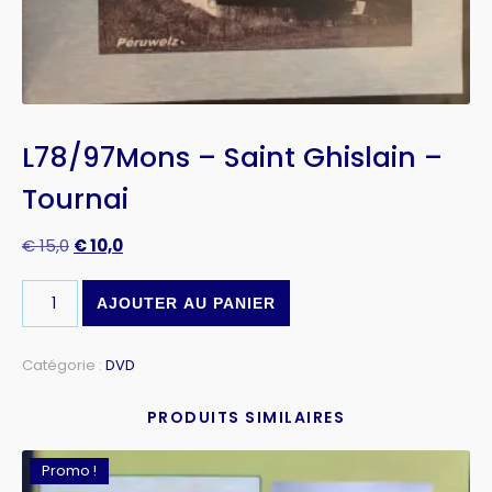
L78/97Mons – Saint Ghislain –
Tournai
€
15,0
€
10,0
AJOUTER AU PANIER
Catégorie :
DVD
PRODUITS SIMILAIRES
Promo !