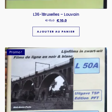
L36-1Bruxelles – Louvain
€
15,0
€
10,0
AJOUTER AU PANIER
Promo !