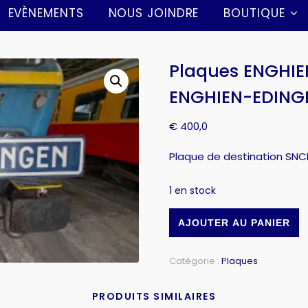
EVÈNEMENTS
NOUS JOINDRE
BOUTIQUE
Plaques ENGHIE
ENGHIEN-EDING
€
400,0
Plaque de destination SNC
1 en stock
AJOUTER AU PANIER
Catégorie :
Plaques
PRODUITS SIMILAIRES