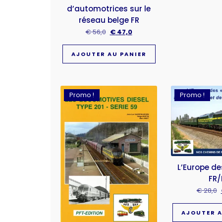
d’automotrices sur le
réseau belge FR
€
56,0
€
47,0
AJOUTER AU PANIER
Promo !
Promo !
L’Europe de
FR/
€
28,0
AJOUTER A