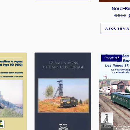
Nord-Be
€
59,0
AJOUTER A
Promo !