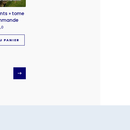
onts » tome
ommande
,0
U PANIER