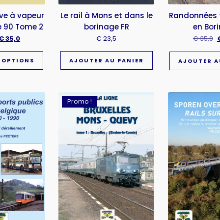
Le rail à Mons et dans le
ve à vapeur
Randonnées f
borinage FR
e 90 Tome 2
en Bor
€
23,5
€
35,0
€
35,0
AJOUTER AU PANIER
 OPTIONS
AJOUTER A
Promo !