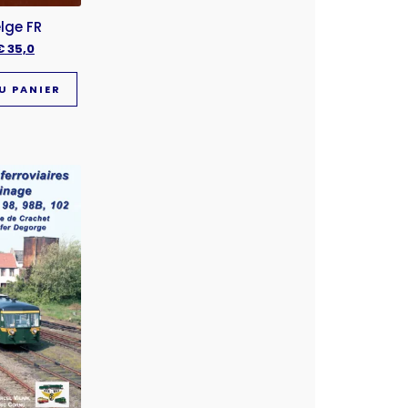
lge FR
€
35,0
U PANIER