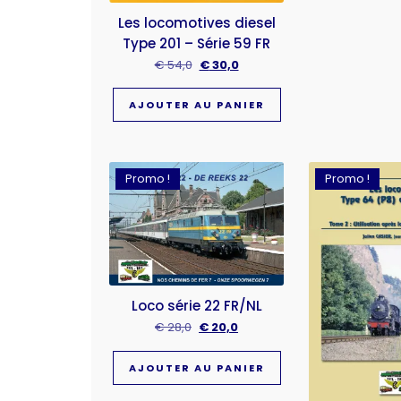
Les locomotives diesel
Type 201 – Série 59 FR
€
54,0
€
30,0
AJOUTER AU PANIER
Promo !
Promo !
Loco série 22 FR/NL
€
28,0
€
20,0
AJOUTER AU PANIER