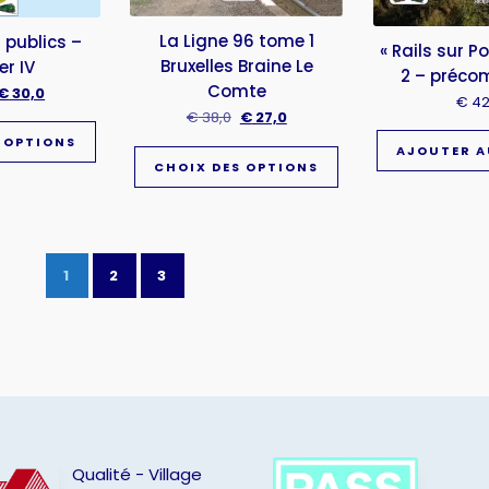
La Ligne 96 tome 1
 publics –
« Rails sur P
Bruxelles Braine Le
er IV
2 – préc
Comte
€
30,0
€
42
€
38,0
€
27,0
 OPTIONS
AJOUTER A
CHOIX DES OPTIONS
1
2
3
Qualité - Village